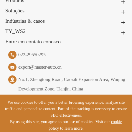
Produtos
Soluções
Indústrias & casos
TY_WS2
Entre em contato conosco
022-29550295
export@master-auto.cn
No.1, Zhengtong Road, Caozili Expansion Area, Wuqing
Development Zone, Tianjin, China
We use cookies to offer you a better browsing experience, analyze site
traffic and personalize content. Part of the tracking is necessary to ensure
TY_2020
Tianjin Master Logistics Equipment Co., Ltd.
SEO effectiveness,
TY_ALL_RESERVED
By using this site, you agree to our use of cookies. Visit our
cookie
policy
to learn more.
