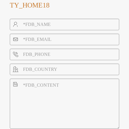
TY_HOME18




